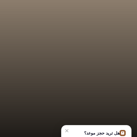
✕
هل تريد حجز موعد؟