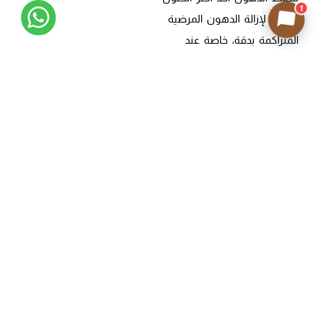
1
فعالية لإزالة الدهون المرضية
المتراكمة بدقة، خاصة عند
استخدام تقنيات حديثة.
وللمعرفة فإن
الفرق بين
شفط الدهون العادي والفيزر
أن تقنية الفيزر تعتمد على
الموجات فوق الصوتية لتفتيت
الدهون دون الإضرار بالأنسجة
المحيطة، ما يجعلها خيارًا مثاليًا
لعلاج الوذمة الشحمية
وتحسين شكل الأطراف.
يمكنكم حجز استشارة مع
أخصائيينا للتعرف على أفضل
طرق علاج الوذمة الشحمية