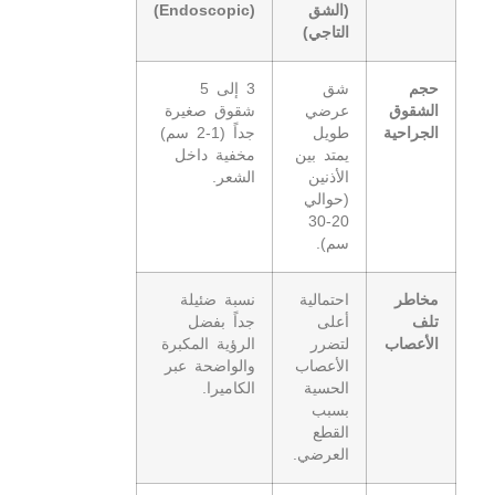
(الشق
(Endoscopic)
التاجي)
حجم
شق
3 إلى 5
الشقوق
عرضي
شقوق صغيرة
الجراحية
طويل
جداً (1-2 سم)
يمتد بين
مخفية داخل
الأذنين
الشعر.
(حوالي
20-30
سم).
مخاطر
احتمالية
نسبة ضئيلة
تلف
أعلى
جداً بفضل
الأعصاب
لتضرر
الرؤية المكبرة
الأعصاب
والواضحة عبر
الحسية
الكاميرا.
بسبب
القطع
العرضي.