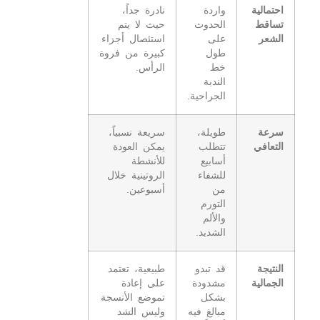
احتمالية
واردة
نادرة جداً،
تساقط
الحدوث
حيث لا يتم
الشعر
على
استئصال أجزاء
طول
كبيرة من فروة
خط
الرأس.
الندبة
الجراحية.
سرعة
طويلة،
سريعة نسبياً،
التعافي
تتطلب
يمكن العودة
أسابيع
للأنشطة
للشفاء
الروتينية خلال
من
أسبوعين.
التورم
والألم
الشديد.
النتيجة
قد تبدو
طبيعية، تعتمد
الجمالية
مشدودة
على إعادة
بشكل
تموضع الأنسجة
مبالغ فيه
وليس الشد