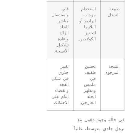
طبيعة
استخدام
قص
التدخل
موجات
واستئصال
الراديو أو
مباشر
البلازما
للجلد
لتحفيز
الزائد
الكولاجين.
وإعادة
تشكيل
الأنسجة.
النتيجة
تحسن
تغيير
المرجوة
طفيف
جذري
في
في شكل
ملمس
الفخذ
ومظهر
والقضاء
الجلد
التام على
الخارجي.
الاحتكاك.
في حالة وجود دهون مع
ترهل جلدي متوسط، غالباً