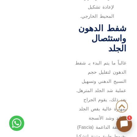
لإعادة تشكيل
المحيط الخارجي.
شفط الدهون
واستئصال
الجلد
غالباً ما يتم البدء بـ شفط
الدهون لتقليل حجم
النسيج الدهني وتسهيل
عملية شد الجلد المترهل.
بعد ذلك، يقوم الجراح
بمهارة عالية بقص الجلد
الزائد وشد الأنسجة
1
العميقة الداعمة (Fascia)
بخيوط طبية متينة لتشكيل