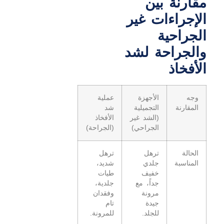
مقارنة بين
الإجراءات غير
الجراحية
والجراحة لشد
الأفخاذ
وجه
الأجهزة
عملية
المقارنة
التجميلية
شد
(الشد غير
الأفخاذ
الجراحي)
(الجراحة)
الحالة
ترهل
ترهل
المناسبة
جلدي
شديد،
خفيف
طيات
جداً، مع
جلدية،
مرونة
وفقدان
جيدة
تام
للجلد.
للمرونة.