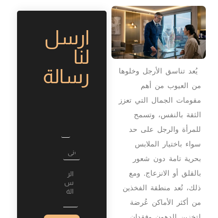
ارسل
لنا
رسالة
يُعد تناسق الأرجل وخلوها
من العيوب من أهم
مقومات الجمال التي تعزز
الثقة بالنفس، وتسمح
للمرأة والرجل على حد
سواء باختيار الملابس
بحرية تامة دون شعور
L
بالقلق أو الانزعاج. ومع
a
y
ذلك، تُعد منطقة الفخذين
o
من أكثر الأماكن عُرضة
u
t
لتخزين الدهون وفقدان