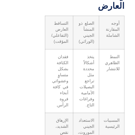
العارض
أوجه
الصلع ذو
التساقط
المقارنة
المنشأ
العارض
الشاملة
الجيني
(التفاعلي/
(الوراثي)
المؤقت)
النمط
يتخذ
فقدان
الظاهري
أشكالاً
الكثافة
للانتشار
محددة
بشكل
مثل
متساوٍ
تراجع
وعشوائي
البصيلات
في كافة
الأمامية
أنحاء
وفراغات
فروة
التاج.
الرأس.
المسببات
الاستعداد
الإرهاق
الرئيسية
الجيني
الشديد،
الموروث،
نقص