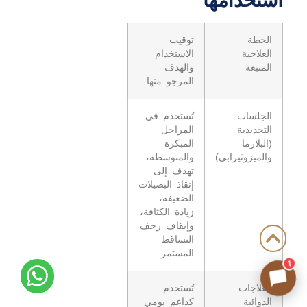
استخدامها
الخطة
توقيت
العلاجية
الاستخدام
المتبعة
والهدف
المرجو منها
الجلسات
تُستخدم في
التجديدية
المراحل
(البلازما
المبكرة
والميزوثيرابي)
والمتوسطة،
تهدف إلى
إنقاذ البصيلات
الضعيفة،
زيادة الكثافة،
وإيقاف زحف
التساقط
المستمر.
1
العلاجات
تُستخدم
الدوائية
كداعم يومي