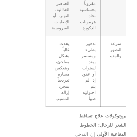
مقروناً
العناصر
بحساسية
الغذائية،
تجاه
التوتر، أو
هرمونات
الإصابات
الذكورة.
الفيروسية.
سرعة
تدهور
يحدث
التطور
بطيء
غالباً
والمدة
ومستمر
بشكل
يمتد
مفاجئ،
لسنوات
وينعكس
أو عقود
مساره
إذا لم
تدريجياً
يتم
بمجرد
احتواؤه
إزالة
طبياً.
المسبب.
بروتوكولات علاج تساقط
الشعر للرجال: الخطوط
الدفاعية الأولى
إن التدخل