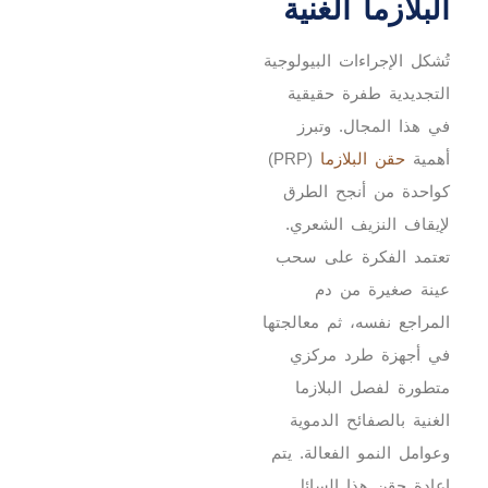
البلازما الغنية
تُشكل الإجراءات البيولوجية
التجديدية طفرة حقيقية
في هذا المجال. وتبرز
أهمية
حقن البلازما
(PRP)
كواحدة من أنجح الطرق
لإيقاف النزيف الشعري.
تعتمد الفكرة على سحب
عينة صغيرة من دم
المراجع نفسه، ثم معالجتها
في أجهزة طرد مركزي
متطورة لفصل البلازما
الغنية بالصفائح الدموية
وعوامل النمو الفعالة. يتم
إعادة حقن هذا السائل