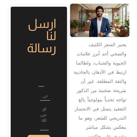
ارسل
لنا
رسالة
يعتبر الشعر الكثيف
والصحي أحد أبرز علامات
الحيوية والشباب، ولطالما
ارتبط في الأذهان بالجاذبية
والثقة المطلقة. غير أن
شريحة ضخمة من الذكور
تواجه تحدياً بيولوجياً بالغ
التعقيد يتمثل في الانحسار
التدريجي للشعر، وهو ما
ينعكس بشكل مباشر
وعميق على حالتهم