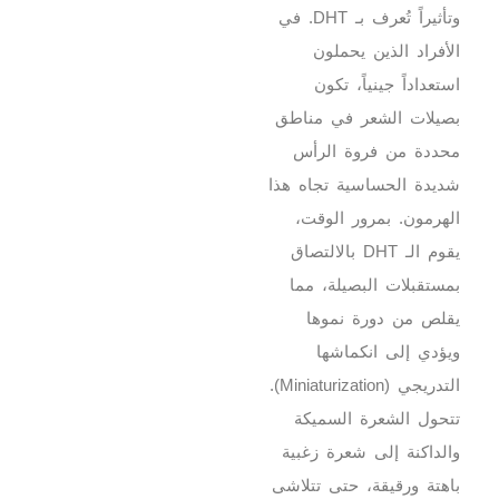
وتأثيراً تُعرف بـ DHT. في
الأفراد الذين يحملون
استعداداً جينياً، تكون
بصيلات الشعر في مناطق
محددة من فروة الرأس
شديدة الحساسية تجاه هذا
الهرمون. بمرور الوقت،
يقوم الـ DHT بالالتصاق
بمستقبلات البصيلة، مما
يقلص من دورة نموها
ويؤدي إلى انكماشها
التدريجي (Miniaturization).
تتحول الشعرة السميكة
والداكنة إلى شعرة زغبية
باهتة ورقيقة، حتى تتلاشى