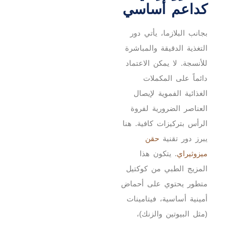
كداعم أساسي
بجانب البلازما، يأتي دور
التغذية الدقيقة والمباشرة
للأنسجة. لا يمكن الاعتماد
دائماً على المكملات
الغذائية الفموية لإيصال
العناصر الضرورية لفروة
الرأس بتركيزات كافية. هنا
يبرز دور تقنية
حقن
ميزوثيراي
. يتكون هذا
المزيج الطبي من كوكتيل
متطور يحتوي على أحماض
أمينية أساسية، فيتامينات
(مثل البيوتين والزنك)،